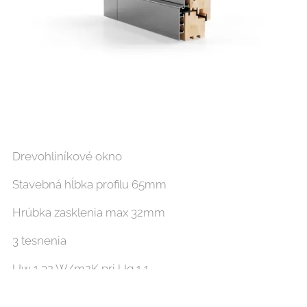
Drevohliníkové okno
Stavebná hĺbka profilu 65mm
Hrúbka zasklenia max 32mm
3 tesnenia
Uw 1,32 W/m2K pri Ug 1,1